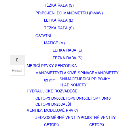
TĚŽKÁ ŘADA (S)
PŘIPOJENÍ DO MANOMETRU (P-MAV)
LEHKÁ ŘADA (L)
TĚŽKÁ ŘADA (S)
OSTATNÍ
MATICE (M)
LEHKÁ ŘADA (L)
TĚŽKÁ ŘADA (S)
MĚŘICÍ PRVKY SENZORIKA
MANOMETRY
TLAKOVÉ SPÍNAČE
MANOMETRY
SNÍMÁČE
MĚŘICÍ PŘÍPOJKY
63 mm
HLADINOMĚRY
HYDRAULICKÉ ROZVADĚČE
CETOP3 DN06
CETOP5 DN10
CETOP7 DN16
CETOP8 DN25
DALŠÍ
VENTILY, MODULOVÉ PRVKY
JEDNOSMĚRNÉ VENTILY
POJISTNÉ VENTILY
CETOP3
CETOP3