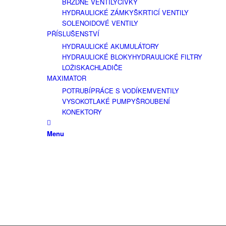
BRZDNÉ VENTILY
CÍVKY
HYDRAULICKÉ ZÁMKY
ŠKRTICÍ VENTILY
SOLENOIDOVÉ VENTILY
PŘÍSLUŠENSTVÍ
HYDRAULICKÉ AKUMULÁTORY
HYDRAULICKÉ BLOKY
HYDRAULICKÉ FILTRY
LOŽISKA
CHLADIČE
MAXIMATOR
POTRUBÍ
PRÁCE S VODÍKEM
VENTILY
VYSOKOTLAKÉ PUMPY
ŠROUBENÍ
KONEKTORY
Menu