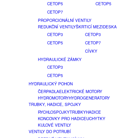
CETOP5
CETOP5
CETOP7
PROPORCIONÁLNÍ VENTILY
REDUKČNÍ VENTILY
ŠKRTICÍ MEZIDESKA
CETOP3
CETOP3
CETOP5
CETOP7
CÍVKY
HYDRAULICKÉ ZÁMKY
CETOP3
CETOP5
HYDRAULICKÝ POHON
ČERPADLA
ELEKTRICKÉ MOTORY
HYDROMOTORY
HYDROGENERATORY
TRUBKY, HADICE, SPOJKY
RYCHLOSPOJKY
TRUBKY
HADICE
KONCOVKY PRO HADICE
UCHYTKY
KULOVÉ VENTILY
VENTILY DO POTRUBÍ