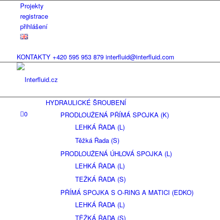
Projekty
registrace
přihlášení
KONTAKTY
+420 595 953 879
interfluid@interfluid.com
HYDRAULICKÉ ŠROUBENÍ
0
PRODLOUŽENÁ PŘÍMÁ SPOJKA (K)
LEHKÁ ŘADA (L)
Těžká Řada (S)
PRODLOUŽENÁ ÚHLOVÁ SPOJKA (L)
LEHKÁ ŘADA (L)
TEŽKÁ ŘADA (S)
PŘÍMÁ SPOJKA S O-RING A MATICI (EDKO)
LEHKÁ ŘADA (L)
TĚŽKÁ ŘADA (S)