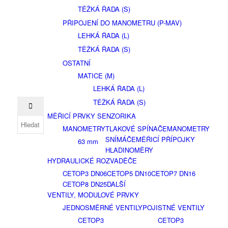
TĚŽKÁ ŘADA (S)
PŘIPOJENÍ DO MANOMETRU (P-MAV)
LEHKÁ ŘADA (L)
TĚŽKÁ ŘADA (S)
OSTATNÍ
MATICE (M)
LEHKÁ ŘADA (L)
TĚŽKÁ ŘADA (S)
MĚŘICÍ PRVKY SENZORIKA
MANOMETRY
TLAKOVÉ SPÍNAČE
MANOMETRY
SNÍMÁČE
MĚŘICÍ PŘÍPOJKY
63 mm
HLADINOMĚRY
HYDRAULICKÉ ROZVADĚČE
CETOP3 DN06
CETOP5 DN10
CETOP7 DN16
CETOP8 DN25
DALŠÍ
VENTILY, MODULOVÉ PRVKY
JEDNOSMĚRNÉ VENTILY
POJISTNÉ VENTILY
CETOP3
CETOP3