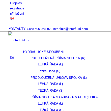
Projekty
registrace
přihlášení
KONTAKTY
+420 595 953 879
interfluid@interfluid.com
HYDRAULICKÉ ŠROUBENÍ
0
PRODLOUŽENÁ PŘÍMÁ SPOJKA (K)
LEHKÁ ŘADA (L)
Těžká Řada (S)
PRODLOUŽENÁ ÚHLOVÁ SPOJKA (L)
LEHKÁ ŘADA (L)
TEŽKÁ ŘADA (S)
PŘÍMÁ SPOJKA S O-RING A MATICI (EDKO)
LEHKÁ ŘADA (L)
TĚŽKÁ ŘADA (S)