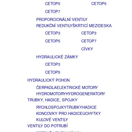
CETOP5
CETOP5
CETOP7
PROPORCIONÁLNÍ VENTILY
REDUKČNÍ VENTILY
ŠKRTICÍ MEZIDESKA
CETOP3
CETOP3
CETOP5
CETOP7
CÍVKY
HYDRAULICKÉ ZÁMKY
CETOP3
CETOP5
HYDRAULICKÝ POHON
ČERPADLA
ELEKTRICKÉ MOTORY
HYDROMOTORY
HYDROGENERATORY
TRUBKY, HADICE, SPOJKY
RYCHLOSPOJKY
TRUBKY
HADICE
KONCOVKY PRO HADICE
UCHYTKY
KULOVÉ VENTILY
VENTILY DO POTRUBÍ