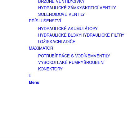
BRZDNÉ VENTILY
CÍVKY
HYDRAULICKÉ ZÁMKY
ŠKRTICÍ VENTILY
SOLENOIDOVÉ VENTILY
PŘÍSLUŠENSTVÍ
HYDRAULICKÉ AKUMULÁTORY
HYDRAULICKÉ BLOKY
HYDRAULICKÉ FILTRY
LOŽISKA
CHLADIČE
MAXIMATOR
POTRUBÍ
PRÁCE S VODÍKEM
VENTILY
VYSOKOTLAKÉ PUMPY
ŠROUBENÍ
KONEKTORY
Menu