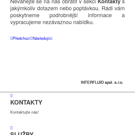
Neváhejte se na nás obrátit v sekci
s
Kontakty
jakýmkoliv dotazem nebo poptávkou. Rádi vám
poskytneme podrobnější informace a
vypracujeme nezávaznou nabídku.
Předchozí
Následující
INTERFLUID spol. s.r.o.
INTERFLUID spol. s.r.o.
INTERFLUID spol. s.r.o.
INTERFLUID spol. s.r.o.
INTERFLUID spol. s.r.o.
INTERFLUID spol. s.r.o.
INTERFLUID spol. s.r.o.
KONTAKTY
Kontaktujte nás!
SLUŽBY