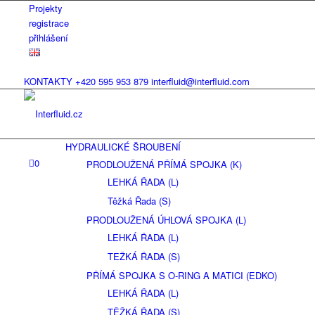
Projekty
registrace
přihlášení
KONTAKTY
+420 595 953 879
interfluid@interfluid.com
HYDRAULICKÉ ŠROUBENÍ
0
PRODLOUŽENÁ PŘÍMÁ SPOJKA (K)
LEHKÁ ŘADA (L)
Těžká Řada (S)
PRODLOUŽENÁ ÚHLOVÁ SPOJKA (L)
LEHKÁ ŘADA (L)
TEŽKÁ ŘADA (S)
PŘÍMÁ SPOJKA S O-RING A MATICI (EDKO)
LEHKÁ ŘADA (L)
TĚŽKÁ ŘADA (S)