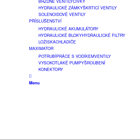
BRZDNÉ VENTILY
CÍVKY
HYDRAULICKÉ ZÁMKY
ŠKRTICÍ VENTILY
SOLENOIDOVÉ VENTILY
PŘÍSLUŠENSTVÍ
HYDRAULICKÉ AKUMULÁTORY
HYDRAULICKÉ BLOKY
HYDRAULICKÉ FILTRY
LOŽISKA
CHLADIČE
MAXIMATOR
POTRUBÍ
PRÁCE S VODÍKEM
VENTILY
VYSOKOTLAKÉ PUMPY
ŠROUBENÍ
KONEKTORY
Menu