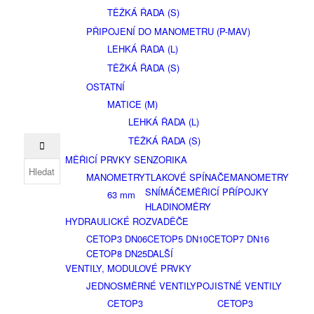
TĚŽKÁ ŘADA (S)
PŘIPOJENÍ DO MANOMETRU (P-MAV)
LEHKÁ ŘADA (L)
TĚŽKÁ ŘADA (S)
OSTATNÍ
MATICE (M)
LEHKÁ ŘADA (L)
TĚŽKÁ ŘADA (S)
MĚŘICÍ PRVKY SENZORIKA
MANOMETRY
TLAKOVÉ SPÍNAČE
MANOMETRY
SNÍMÁČE
MĚŘICÍ PŘÍPOJKY
63 mm
HLADINOMĚRY
HYDRAULICKÉ ROZVADĚČE
CETOP3 DN06
CETOP5 DN10
CETOP7 DN16
CETOP8 DN25
DALŠÍ
VENTILY, MODULOVÉ PRVKY
JEDNOSMĚRNÉ VENTILY
POJISTNÉ VENTILY
CETOP3
CETOP3