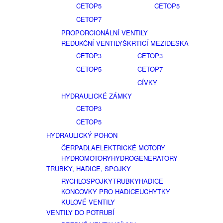
CETOP5
CETOP5
CETOP7
PROPORCIONÁLNÍ VENTILY
REDUKČNÍ VENTILY
ŠKRTICÍ MEZIDESKA
CETOP3
CETOP3
CETOP5
CETOP7
CÍVKY
HYDRAULICKÉ ZÁMKY
CETOP3
CETOP5
HYDRAULICKÝ POHON
ČERPADLA
ELEKTRICKÉ MOTORY
HYDROMOTORY
HYDROGENERATORY
TRUBKY, HADICE, SPOJKY
RYCHLOSPOJKY
TRUBKY
HADICE
KONCOVKY PRO HADICE
UCHYTKY
KULOVÉ VENTILY
VENTILY DO POTRUBÍ