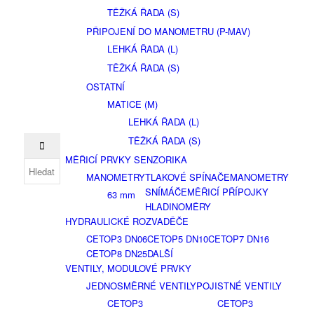
TĚŽKÁ ŘADA (S)
PŘIPOJENÍ DO MANOMETRU (P-MAV)
LEHKÁ ŘADA (L)
TĚŽKÁ ŘADA (S)
OSTATNÍ
MATICE (M)
LEHKÁ ŘADA (L)
TĚŽKÁ ŘADA (S)
MĚŘICÍ PRVKY SENZORIKA
MANOMETRY
TLAKOVÉ SPÍNAČE
MANOMETRY
SNÍMÁČE
MĚŘICÍ PŘÍPOJKY
63 mm
HLADINOMĚRY
HYDRAULICKÉ ROZVADĚČE
CETOP3 DN06
CETOP5 DN10
CETOP7 DN16
CETOP8 DN25
DALŠÍ
VENTILY, MODULOVÉ PRVKY
JEDNOSMĚRNÉ VENTILY
POJISTNÉ VENTILY
CETOP3
CETOP3