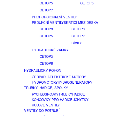
CETOP5
CETOP5
CETOP7
PROPORCIONÁLNÍ VENTILY
REDUKČNÍ VENTILY
ŠKRTICÍ MEZIDESKA
CETOP3
CETOP3
CETOP5
CETOP7
CÍVKY
HYDRAULICKÉ ZÁMKY
CETOP3
CETOP5
HYDRAULICKÝ POHON
ČERPADLA
ELEKTRICKÉ MOTORY
HYDROMOTORY
HYDROGENERATORY
TRUBKY, HADICE, SPOJKY
RYCHLOSPOJKY
TRUBKY
HADICE
KONCOVKY PRO HADICE
UCHYTKY
KULOVÉ VENTILY
VENTILY DO POTRUBÍ