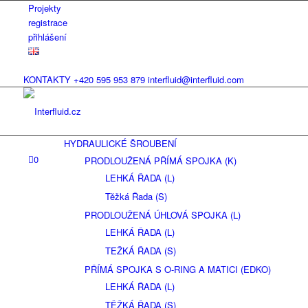
Projekty
registrace
přihlášení
KONTAKTY
+420 595 953 879
interfluid@interfluid.com
HYDRAULICKÉ ŠROUBENÍ
0
PRODLOUŽENÁ PŘÍMÁ SPOJKA (K)
LEHKÁ ŘADA (L)
Těžká Řada (S)
PRODLOUŽENÁ ÚHLOVÁ SPOJKA (L)
LEHKÁ ŘADA (L)
TEŽKÁ ŘADA (S)
PŘÍMÁ SPOJKA S O-RING A MATICI (EDKO)
LEHKÁ ŘADA (L)
TĚŽKÁ ŘADA (S)