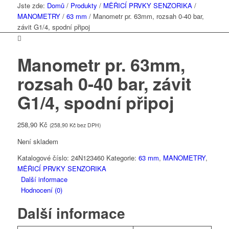
Jste zde:
Domů
/
Produkty
/
MĚŘICÍ PRVKY SENZORIKA
/
MANOMETRY
/
63 mm
/
Manometr pr. 63mm, rozsah 0-40 bar,
závit G1/4, spodní připoj
Manometr pr. 63mm,
rozsah 0-40 bar, závit
G1/4, spodní připoj
258,90
Kč
(
258,90
Kč
bez DPH)
Není skladem
Katalogové číslo:
24N123460
Kategorie:
63 mm
,
MANOMETRY
,
MĚŘICÍ PRVKY SENZORIKA
Další informace
Hodnocení (0)
Další informace