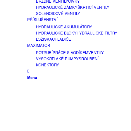
BRZDNÉ VENTILY
CÍVKY
HYDRAULICKÉ ZÁMKY
ŠKRTICÍ VENTILY
SOLENOIDOVÉ VENTILY
PŘÍSLUŠENSTVÍ
HYDRAULICKÉ AKUMULÁTORY
HYDRAULICKÉ BLOKY
HYDRAULICKÉ FILTRY
LOŽISKA
CHLADIČE
MAXIMATOR
POTRUBÍ
PRÁCE S VODÍKEM
VENTILY
VYSOKOTLAKÉ PUMPY
ŠROUBENÍ
KONEKTORY
Menu